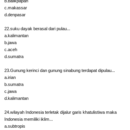
b.balikpapan
c.makassar
d.denpasar
22.suku dayak berasal dari pulau...
a.kalimantan
b.jawa
c.aceh
d.sumatra
23.Gunung kerinci dan gunung sinabung terdapat dipulau...
a.irian
b.sumatra
c.jawa
d.kalimantan
24.wilayah Indonesia terletak dijalur garis khatulistiwa maka
Indonesia memiliki iklim...
a.subtropis