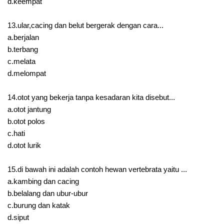
d.keempat
13.ular,cacing dan belut bergerak dengan cara...
a.berjalan
b.terbang
c.melata
d.melompat
14.otot yang bekerja tanpa kesadaran kita disebut...
a.otot jantung
b.otot polos
c.hati
d.otot lurik
15.di bawah ini adalah contoh hewan vertebrata yaitu ...
a.kambing dan cacing
b.belalang dan ubur-ubur
c.burung dan katak
d.siput