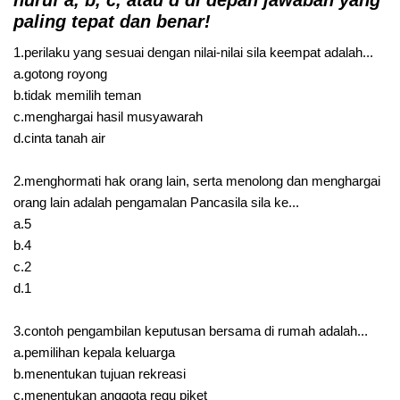
paling tepat dan benar!
1.perilaku yang sesuai dengan nilai-nilai sila keempat adalah...
a.gotong royong
b.tidak memilih teman
c.menghargai hasil musyawarah
d.cinta tanah air
2.menghormati hak orang lain, serta menolong dan menghargai
orang lain adalah pengamalan Pancasila sila ke...
a.5
b.4
c.2
d.1
3.contoh pengambilan keputusan bersama di rumah adalah...
a.pemilihan kepala keluarga
b.menentukan tujuan rekreasi
c.menentukan anggota regu piket