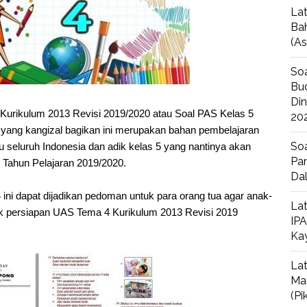
Lat
Bah
(A
Soa
Bud
Di
Kurikulum 2013 Revisi 2019/2020 atau Soal PAS Kelas 5
20
 yang kangizal bagikan ini merupakan bahan pembelajaran
Soa
u seluruh Indonesia dan adik kelas 5 yang nantinya akan
Pan
Tahun Pelajaran 2019/2020.
Da
 ini dapat dijadikan pedoman untuk para orang tua agar anak-
Lat
k persiapan UAS Tema 4 Kurikulum 2013 Revisi 2019
IPA
Ka
Lat
Ma
(P