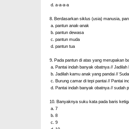
d. a-a-a-a
8. Berdasarkan siklus (usia) manusia, pa
a. pantun anak-anak
b. pantun dewasa
c. pantun muda
d. pantun tua
9. Pada pantun di atas yang merupakan b
a. Pantai indah banyak obatnya // Jadila
b. Jadilah kamu anak yang pandai // Sud
c. Burung camar di tepi pantai // Pantai 
d. Pantai indah banyak obatnya // sudah
10. Banyaknya suku kata pada baris ketig
a. 7
b. 8
c. 9