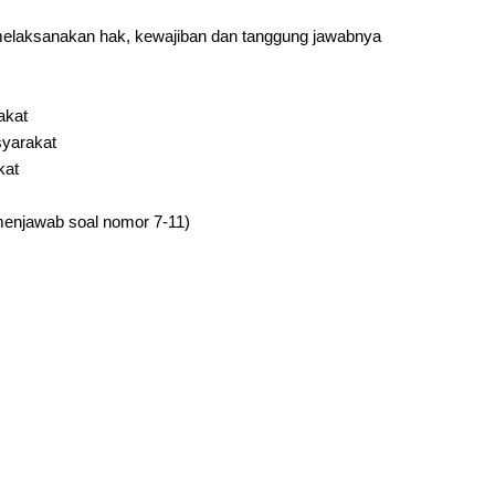
 melaksanakan hak, kewajiban dan tanggung jawabnya
akat
syarakat
kat
 menjawab soal nomor 7-11)