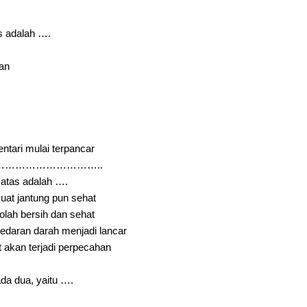
s adalah ….
man
ntari mulai terpancar
……………………………..
 atas adalah ….
kuat jantung pun sehat
kolah bersih dan sehat
redaran darah menjadi lancar
t akan terjadi perpecahan
da dua, yaitu ….