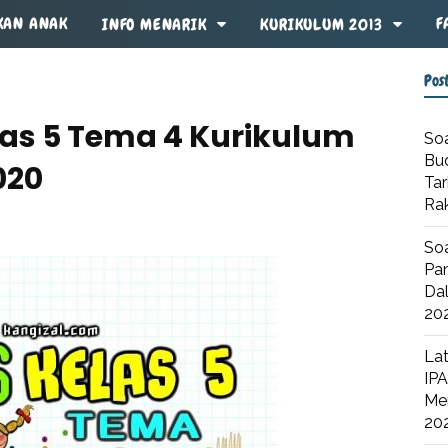
KAN ANAK
F
INFO MENARIK
KURIKULUM 2013
Pos
las 5 Tema 4 Kurikulum
Soa
Bu
020
Tar
Ra
Soa
Pan
Dal
20
Lat
IPA
Me
20