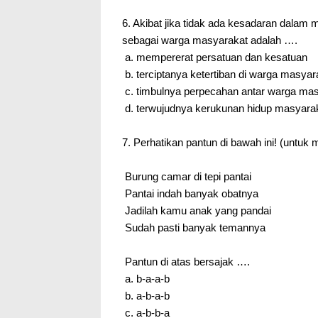
6. Akibat jika tidak ada kesadaran dalam
sebagai warga masyarakat adalah ….
a. mempererat persatuan dan kesatuan
b. terciptanya ketertiban di warga masyar
c. timbulnya perpecahan antar warga ma
d. terwujudnya kerukunan hidup masyara
7. Perhatikan pantun di bawah ini! (untuk
Burung camar di tepi pantai
Pantai indah banyak obatnya
Jadilah kamu anak yang pandai
Sudah pasti banyak temannya
Pantun di atas bersajak ….
a. b-a-a-b
b. a-b-a-b
c. a-b-b-a