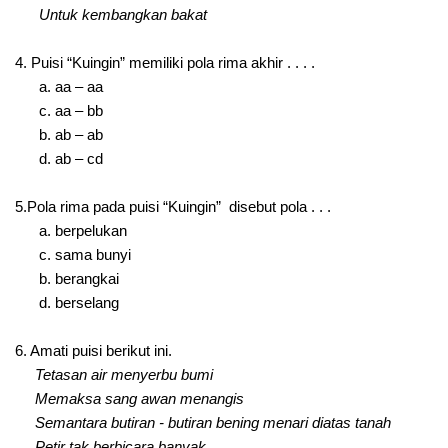
Untuk kembangkan bakat
4. Puisi “Kuingin” memiliki pola rima akhir . . . .
a. aa – aa
c. aa – bb
b. ab – ab
d. ab – cd
5.Pola rima pada puisi “Kuingin” disebut pola . . .
a. berpelukan
c. sama bunyi
b. berangkai
d. berselang
6. Amati puisi berikut ini.
Tetasan air menyerbu bumi
Memaksa sang awan menangis
Semantara butiran - butiran bening menari diatas tanah
Petir tak berbicara banyak