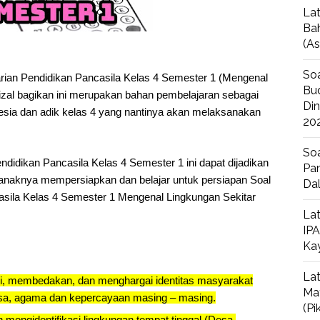
Lat
Bah
(A
Soa
arian Pendidikan Pancasila Kelas 4 Semester 1 (Mengenal
Bud
izal bagikan ini merupakan bahan pembelajaran sebagai
Di
esia dan adik kelas 4 yang nantinya akan melaksanakan
20
Soa
endidikan Pancasila Kelas 4 Semester 1 ini dapat dijadikan
Pan
anaknya mempersiapkan dan belajar untuk persiapan Soal
Da
asila Kelas 4 Semester 1 Mengenal Lingkungan Sekitar
Lat
IPA
Ka
Lat
asi, membedakan, dan menghargai identitas masyarakat
Ma
sa, agama dan kepercayaan masing – masing.
(P
mengidentifikasi lingkungan tempat tinggal (Desa,