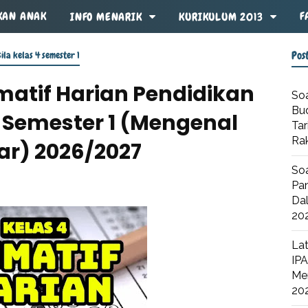
KAN ANAK
F
INFO MENARIK
KURIKULUM 2013
Pos
la kelas 4 semester 1
matif Harian Pendidikan
Soa
Bu
4 Semester 1 (Mengenal
Tar
Ra
ar) 2026/2027
Soa
Pan
Dal
20
Lat
IPA
Me
20