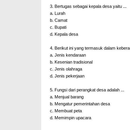
3. Bertugas sebagai kepala desa yaitu ...
a. Lurah
b. Camat
c. Bupati
d. Kepala desa
4. Berikut ini yang termasuk dalam kebera
a. Jenis kendaraan
b. Kesenian tradisional
c. Jenis olahraga
d. Jenis pekerjaan
5. Fungsi dari perangkat desa adalah ...
a. Menjual barang
b. Mengatur pemerintahan desa
c. Membuat peta
d. Memimpin upacara