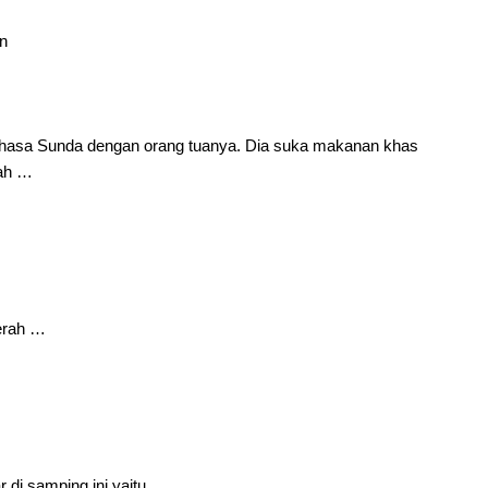
in
hasa Sunda dengan orang tuanya. Dia suka makanan khas
rah …
aerah …
di samping ini yaitu …