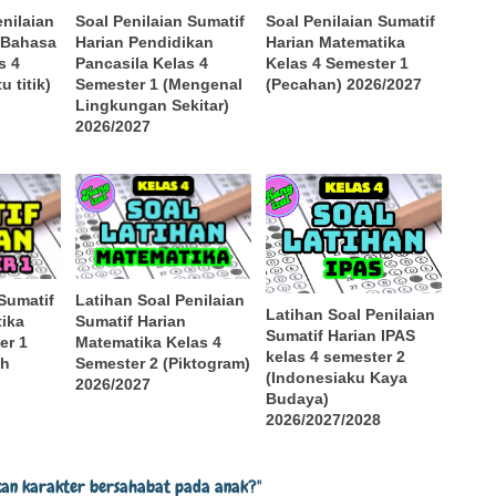
enilaian
Soal Penilaian Sumatif
Soal Penilaian Sumatif
 Bahasa
Harian Pendidikan
Harian Matematika
s 4
Pancasila Kelas 4
Kelas 4 Semester 1
u titik)
Semester 1 (Mengenal
(Pecahan) 2026/2027
Lingkungan Sekitar)
2026/2027
 Sumatif
Latihan Soal Penilaian
Latihan Soal Penilaian
ika
Sumatif Harian
Sumatif Harian IPAS
er 1
Matematika Kelas 4
kelas 4 semester 2
ah
Semester 2 (Piktogram)
(Indonesiaku Kaya
2026/2027
Budaya)
2026/2027/2028
an karakter bersahabat pada anak?"