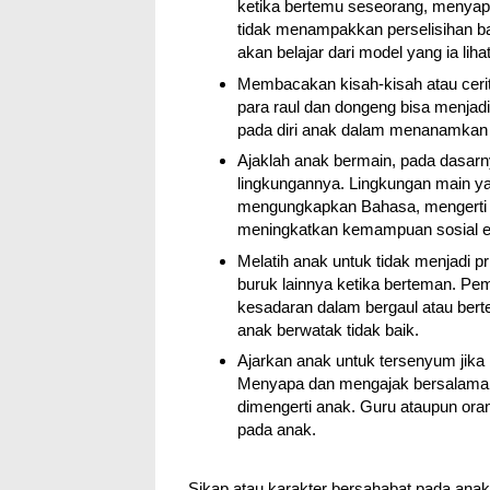
ketika bertemu seseorang, menyapa
tidak menampakkan perselisihan ba
akan belajar dari model yang ia lihat
Membacakan kisah-kisah atau cerita
para raul dan dongeng bisa menja
pada diri anak dalam menanamkan ni
Ajaklah anak bermain, pada dasarn
lingkungannya. Lingkungan main y
mengungkapkan Bahasa, mengerti ar
meningkatkan kemampuan sosial e
Melatih anak untuk tidak menjadi pr
buruk lainnya ketika berteman. 
kesadaran dalam bergaul atau bert
anak berwatak tidak baik.
Ajarkan anak untuk tersenyum jika
Menyapa dan mengajak bersalaman
dimengerti anak. Guru ataupun or
pada anak.
Sikap atau karakter bersahabat pada ana