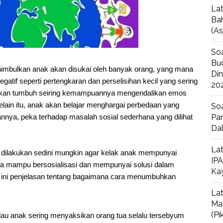
Lat
Bah
(A
Soa
Bud
imbulkan anak akan disukai oleh banyak orang, yang mana
Di
gatif seperti pertengkaran dan perselisihan kecil yang sering
20
 akan tumbuh seiring kemampuannya mengendalikan emos
ain itu, anak akan belajar menghargai perbedaan yang
Soa
annya, peka terhadap masalah sosial sederhana yang dilihat
Pan
Da
Lat
dilakukan sedini mungkin agar kelak anak mempunyai
IPA
gga mampu bersosialisasi dan mempunyai solusi dalam
Ka
 ini penjelasan tentang bagaimana cara menumbuhkan
Lat
Ma
(P
alau anak sering menyaksikan orang tua selalu tersebyum