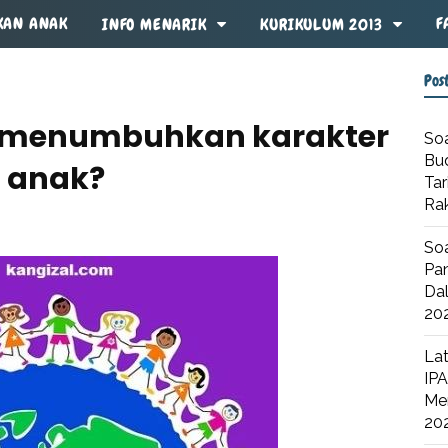
KAN ANAK
F
INFO MENARIK
KURIKULUM 2013
Pos
 menumbuhkan karakter
Soa
Bu
 anak?
Tar
Ra
Soa
Pan
Dal
20
Lat
IPA
Me
20