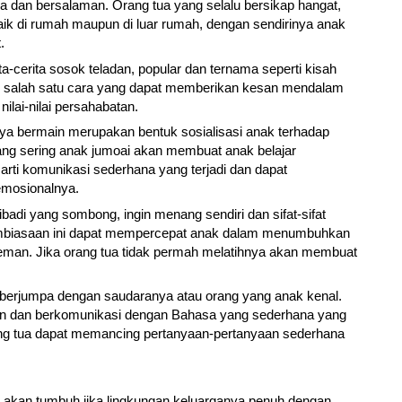
 dan bersalaman. Orang tua yang selalu bersikap hangat,
ik di rumah maupun di luar rumah, dengan sendirinya anak
.
-cerita sosok teladan, popular dan ternama seperti kisah
di salah satu cara yang dapat memberikan kesan mendalam
lai-nilai persahabatan.
ya bermain merupakan bentuk sosialisasi anak terhadap
ang sering anak jumoai akan membuat anak belajar
ti komunikasi sederhana yang terjadi dan dapat
mosionalnya.
ibadi yang sombong, ingin menang sendiri dan sifat-sifat
Pembiasaan ini dapat mempercepat anak dalam menumbuhkan
eman. Jika orang tua tidak permah melatihnya akan membuat
 berjumpa dengan saudaranya atau orang yang anak kenal.
 dan berkomunikasi dengan Bahasa yang sederhana yang
ang tua dapat memancing pertanyaan-pertanyaan sederhana
k akan tumbuh jika lingkungan keluarganya penuh dengan