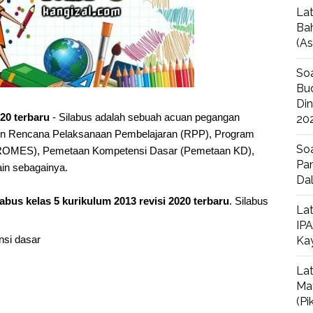
Lat
Bah
(A
Soa
Bud
Di
020 terbaru
- Silabus adalah sebuah acuan pegangan
20
n Rencana Pelaksanaan Pembelajaran (RPP), Program
Soa
ROMES), Pemetaan Kompetensi Dasar (Pemetaan KD),
Pan
ain sebagainya.
Da
labus kelas 5 kurikulum 2013 revisi 2020 terbaru
. Silabus
Lat
IPA
nsi dasar
Ka
Lat
Ma
(P