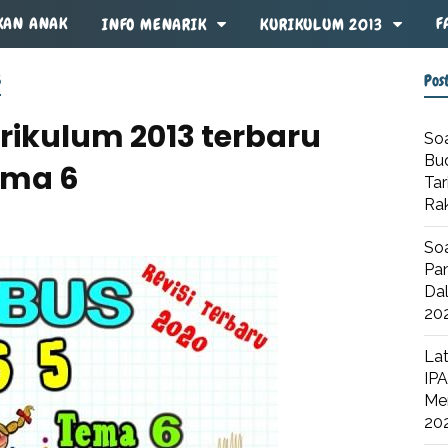
KAN ANAK
F
INFO MENARIK
KURIKULUM 2013
Pos
5
urikulum 2013 terbaru
Soa
Bu
Tema 6
Tar
Ra
Soa
Pan
Dal
20
Lat
IPA
Me
20