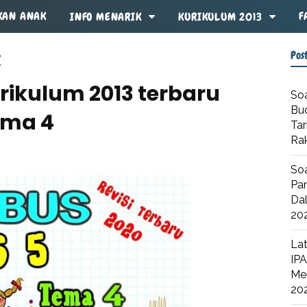
KAN ANAK
F
INFO MENARIK
KURIKULUM 2013
Pos
5
urikulum 2013 terbaru
Soa
Bu
Tema 4
Tar
Ra
Soa
Pan
Dal
20
Lat
IPA
Me
20