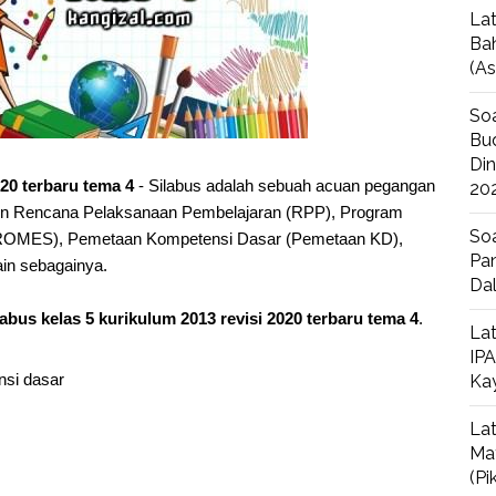
Lat
Bah
(A
Soa
Bud
Di
020 terbaru tema 4
- Silabus adalah sebuah acuan pegangan
20
n Rencana Pelaksanaan Pembelajaran (RPP), Program
Soa
ROMES), Pemetaan Kompetensi Dasar (Pemetaan KD),
Pan
ain sebagainya.
Da
labus kelas 5 kurikulum 2013 revisi 2020 terbaru tema 4
.
Lat
IPA
nsi dasar
Ka
Lat
Ma
(P